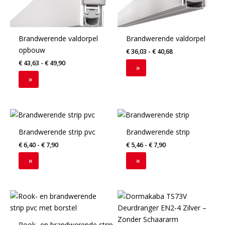
variaties.
variaties.
Deze
Deze
optie
optie
Brandwerende valdorpel
Brandwerende valdorpel
kan
kan
opbouw
gekozen
gekozen
€
36,03
-
€
40,68
worden
worden
€
43,63
-
€
49,90
»
op
op
»
de
de
productpagina
productpagina
Dit
Dit
product
product
Brandwerende strip pvc
Brandwerende strip
heeft
heeft
€
6,40
-
€
7,90
€
5,46
-
€
7,90
meerdere
meerdere
variaties.
variaties.
»
»
Deze
Deze
optie
optie
kan
kan
Dit
gekozen
gekozen
product
worden
worden
heeft
Rook- en brandwerende strip