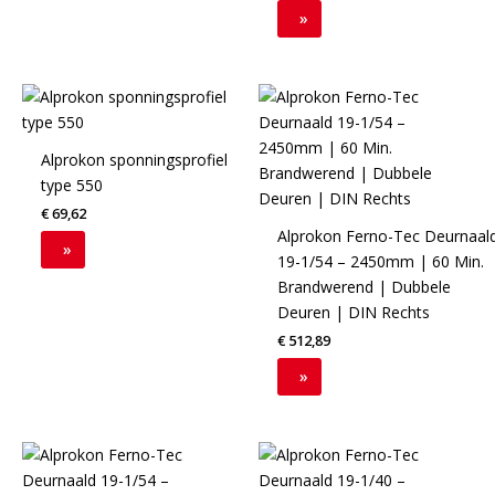
optie
»
kan
gekozen
worden
op
de
Alprokon sponningsprofiel
productpagina
type 550
€
69,62
Alprokon Ferno-Tec Deurnaal
»
19-1/54 – 2450mm | 60 Min.
Brandwerend | Dubbele
Deuren | DIN Rechts
€
512,89
»