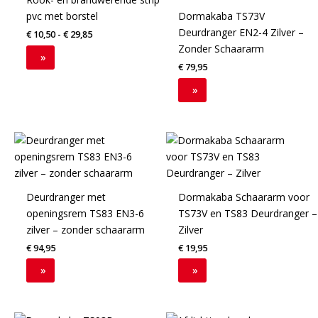
op
op
meerdere
pvc met borstel
Dormakaba TS73V
de
de
variaties.
Deurdranger EN2-4 Zilver –
€
10,50
-
€
29,85
productpagina
productpagina
Deze
Zonder Schaararm
optie
»
€
79,95
kan
gekozen
»
worden
op
de
productpagina
Deurdranger met
Dormakaba Schaararm voor
openingsrem TS83 EN3-6
TS73V en TS83 Deurdranger –
zilver – zonder schaararm
Zilver
€
94,95
€
19,95
»
»