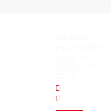
Advies op
maat nodig?
VRAAG HET ONZE
ADVISEUR
BRANDWERENDHEID
WIJ ZIJN ELKE
WERKDAG VAN 07:30
TOT 17:00
BESCHIKBAAR
+31 (0) 182
760028
KLANTENSERVICE@