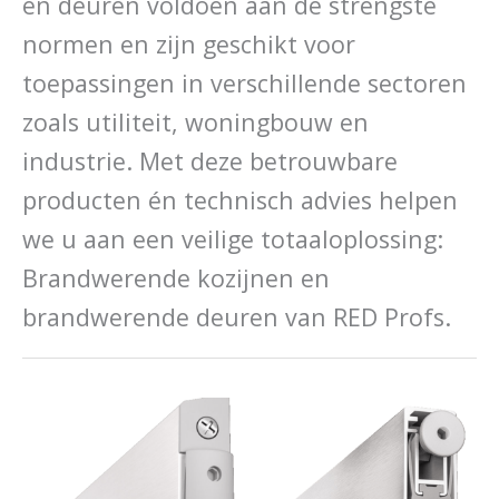
en deuren voldoen aan de strengste
normen en zijn geschikt voor
toepassingen in
verschillende sectoren
zoals
utiliteit, woningbouw en
industrie. Met
deze
betrouwbare
producten én technisch advies helpen
we u aan een veilige totaaloplossing
:
B
randwerende kozijnen en
brandwerende
deuren van RED Profs.
Dit
Dit
product
product
heeft
heeft
meerdere
meerdere