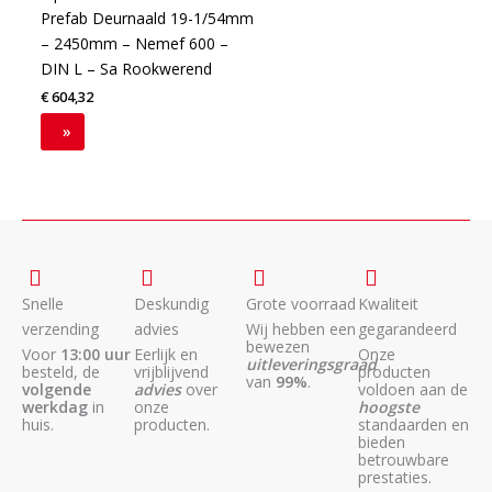
Prefab Deurnaald 19-1/54mm
– 2450mm – Nemef 600 –
DIN L – Sa Rookwerend
€
604,32
»
Snelle
Deskundig
Grote voorraad
Kwaliteit
verzending
advies
Wij hebben een
gegarandeerd
bewezen
Voor
13:00 uur
Eerlijk en
Onze
uitleveringsgraad
besteld, de
vrijblijvend
producten
van
99%
.
volgende
advies
over
voldoen aan de
werkdag
in
onze
hoogste
huis.
producten.
standaarden en
bieden
betrouwbare
prestaties.