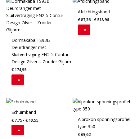
Dit
product
Afdichtingsband
heeft
€
87,36
-
€
518,96
meerdere
variaties.
»
Deze
Dormakaba TS93B
optie
Deurdranger met
kan
Sluitvertraging EN2-5 Contur
gekozen
Design Zilver – Zonder Glijarm
worden
€
174,95
op
de
»
productpagina
Dit
product
Schuimband
heeft
Alprokon sponningsprofiel
€
7,75
-
€
19,55
meerdere
type 350
variaties.
»
€
69,62
Deze