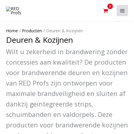
Ga
naar
de
inhoud
Home
Producten
Deuren & Kozijnen
Deuren & Kozijnen
Wilt u zekerheid in brandwering zonder
concessies aan kwaliteit? De
producten
voor
brandwerende deuren en kozijnen
van RED Profs zijn ontworpen voor
maximale
brand
veiligheid en sluiten af
dankzij geïntegreerde strips
,
schuimbanden
en valdorpels
.
Deze
producten voor
brandwerende
kozijnen