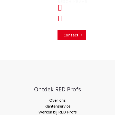
BESCHIKBAAR
+31 (0) 182
760028
KLANTENSERVICE@
Contact
Ontdek RED Profs
Over ons
Klantenservice
Werken bij RED Profs