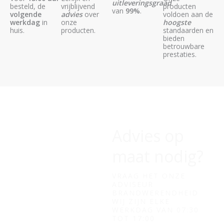
uitleveringsgraad
besteld, de
vrijblijvend
producten
van
99%
.
volgende
advies
over
voldoen aan de
werkdag
in
onze
hoogste
huis.
producten.
standaarden en
bieden
betrouwbare
prestaties.
Advies op
maat nodig?
VRAAG HET ONZE
ADVISEUR
BRANDWERENDHEID
WIJ ZIJN ELKE
WERKDAG VAN 07:30
TOT 17:00