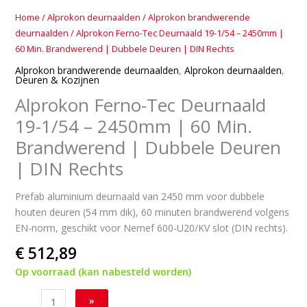
|
Home
/
Alprokon deurnaalden
/
Alprokon brandwerende
DIN
deurnaalden
/ Alprokon Ferno-Tec Deurnaald 19-1/54 – 2450mm |
Rechts
60 Min. Brandwerend | Dubbele Deuren | DIN Rechts
aantal
Alprokon brandwerende deurnaalden
,
Alprokon deurnaalden
,
Deuren & Kozijnen
Alprokon Ferno-Tec Deurnaald
19-1/54 – 2450mm | 60 Min.
Brandwerend | Dubbele Deuren
| DIN Rechts
Prefab aluminium deurnaald van 2450 mm voor dubbele
houten deuren (54 mm dik), 60 minuten brandwerend volgens
EN-norm, geschikt voor Nemef 600-U20/KV slot (DIN rechts).
€
512,89
Op voorraad (kan nabesteld worden)
»