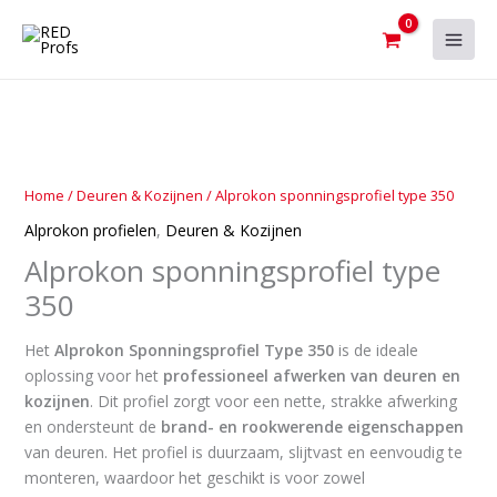
Ga
naar
de
inhoud
Alprokon
sponningsprofiel
type
Home
/
Deuren & Kozijnen
/ Alprokon sponningsprofiel type 350
350
Alprokon profielen
,
Deuren & Kozijnen
aantal
Alprokon sponningsprofiel type
350
Het
Alprokon Sponningsprofiel Type 350
is de ideale
oplossing voor het
professioneel afwerken van deuren en
kozijnen
. Dit profiel zorgt voor een nette, strakke afwerking
en ondersteunt de
brand- en rookwerende eigenschappen
van deuren. Het profiel is duurzaam, slijtvast en eenvoudig te
monteren, waardoor het geschikt is voor zowel