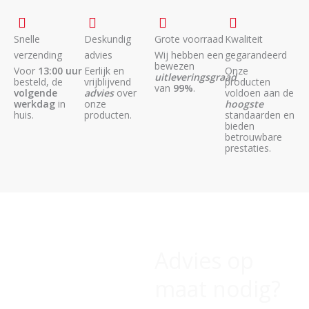
Snelle
Deskundig
Grote voorraad
Kwaliteit
verzending
advies
Wij hebben een
gegarandeerd
bewezen
Voor
13:00 uur
Eerlijk en
Onze
uitleveringsgraad
besteld, de
vrijblijvend
producten
van
99%
.
volgende
advies
over
voldoen aan de
werkdag
in
onze
hoogste
huis.
producten.
standaarden en
bieden
betrouwbare
prestaties.
Advies op
maat nodig?