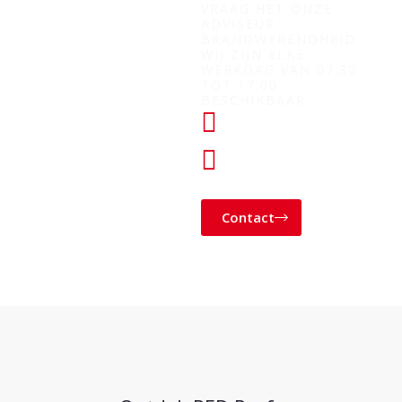
VRAAG HET ONZE
ADVISEUR
BRANDWERENDHEID
WIJ ZIJN ELKE
WERKDAG VAN 07:30
TOT 17:00
BESCHIKBAAR
+31 (0) 182
760028
KLANTENSERVICE@
Contact