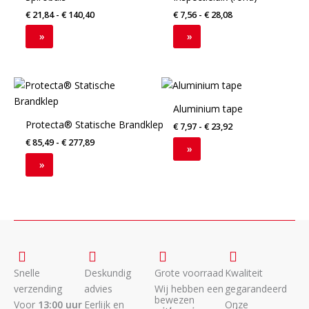
de
de
heeft
heeft
€
21,84
-
€
140,40
€
7,56
-
€
28,08
productpagina
productpagina
meerdere
meerdere
variaties.
variaties.
»
»
Deze
Deze
optie
optie
Prijsklasse:
kan
kan
Dit
Dit
€ 85,49
gekozen
gekozen
product
product
tot
Aluminium tape
worden
worden
€ 277,89
heeft
heeft
Protecta® Statische Brandklep
€
7,97
-
€
23,92
op
op
meerdere
meerdere
€
85,49
-
€
277,89
de
de
variaties.
variaties.
»
productpagina
productpagina
Deze
Deze
»
optie
optie
kan
kan
gekozen
gekozen
worden
worden
op
op
de
de
Snelle
Deskundig
Grote voorraad
Kwaliteit
productpagina
productpagina
verzending
advies
Wij hebben een
gegarandeerd
bewezen
Voor
13:00 uur
Eerlijk en
Onze