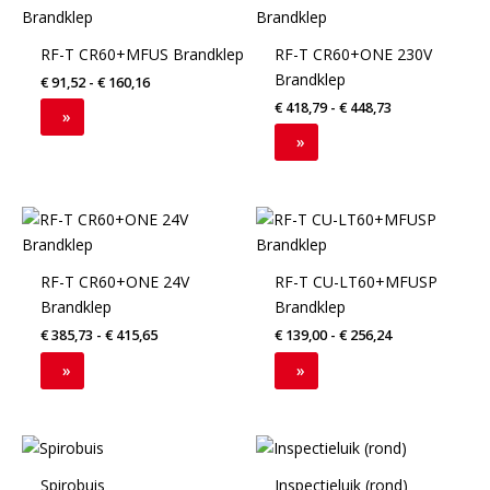
€ 91,52
product
product
tot
€ 160,16
heeft
heeft
RF-T CR60+MFUS Brandklep
RF-T CR60+ONE 230V
meerdere
meerdere
Brandklep
€
91,52
-
€
160,16
variaties.
variaties.
€
418,79
-
€
448,73
Deze
Deze
»
optie
optie
»
kan
kan
gekozen
gekozen
worden
worden
Dit
Dit
op
op
product
product
de
de
heeft
heeft
RF-T CR60+ONE 24V
RF-T CU-LT60+MFUSP
productpagina
productpagina
meerdere
meerdere
Brandklep
Brandklep
variaties.
variaties.
€
385,73
-
€
415,65
€
139,00
-
€
256,24
Deze
Deze
optie
optie
»
»
kan
kan
gekozen
gekozen
worden
worden
Dit
Dit
op
op
product
product
Spirobuis
Inspectieluik (rond)