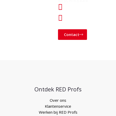
BESCHIKBAAR
+31 (0) 182
760028
KLANTENSERVICE@
Contact
Ontdek RED Profs
Over ons
Klantenservice
Werken bij RED Profs