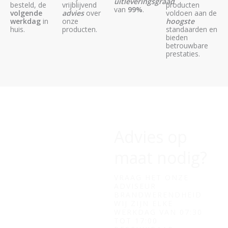
uitleveringsgraad
besteld, de
vrijblijvend
producten
van
99%
.
volgende
advies
over
voldoen aan de
werkdag
in
onze
hoogste
huis.
producten.
standaarden en
bieden
betrouwbare
prestaties.
Advies op
maat nodig?
VRAAG HET ONZE
ADVISEUR
BRANDWERENDHEID
WIJ ZIJN ELKE
WERKDAG VAN 07:30
TOT 17:00