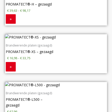
PROMATECT®-H – gezaagd
de
de
de
de
de
productpagina
productpagina
productpagina
productpagina
productpagina
€
39,63
-
€
98,17
»
Brandwerende platen (gezaagd)
PROMATECT®-XS – gezaagd
€
16,98
-
€
33,75
»
Brandwerende platen (gezaagd)
PROMATECT®-L500 –
gezaagd
€
62,96