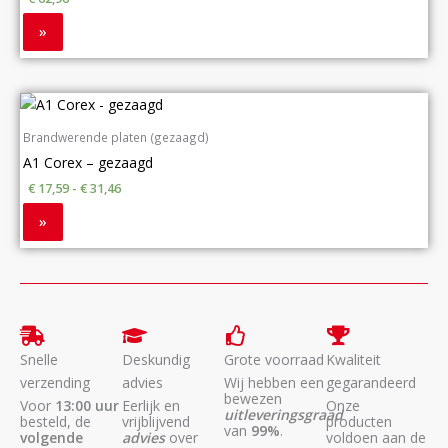
»
Brandwerende platen (gezaagd)
A1 Corex – gezaagd
€
17,59
-
€
31,46
»
Snelle
Deskundig
Grote voorraad
Kwaliteit
verzending
advies
Wij hebben een
gegarandeerd
bewezen
Voor
13:00 uur
Eerlijk en
Onze
uitleveringsgraad
besteld, de
vrijblijvend
producten
van
99%
.
volgende
advies
over
voldoen aan de