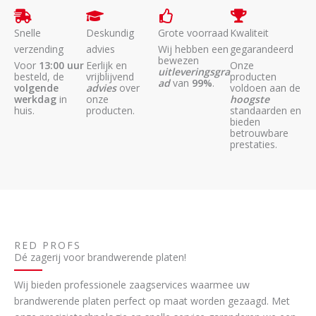
Snelle
Deskundig
Grote voorraad
Kwaliteit
verzending
advies
Wij hebben een
gegarandeerd
bewezen
Voor
13:00 uur
Eerlijk en
Onze
uitleveringsgra
besteld, de
vrijblijvend
producten
ad
van
99%
.
volgende
advies
over
voldoen aan de
werkdag
in
onze
hoogste
huis.
producten.
standaarden en
bieden
betrouwbare
prestaties.
RED PROFS
Dé zagerij voor brandwerende platen!
Wij bieden professionele zaagservices waarmee uw
brandwerende platen perfect op maat worden gezaagd. Met