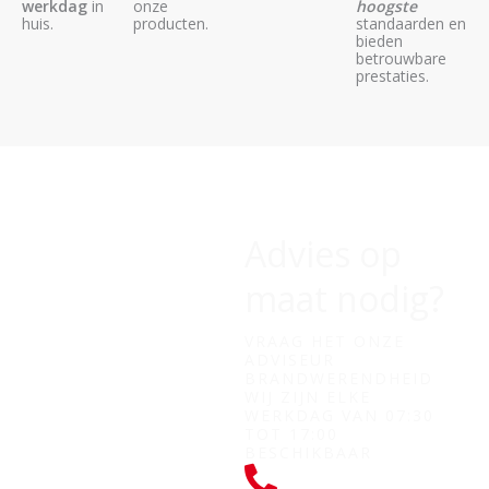
werkdag
in
onze
hoogste
huis.
producten.
standaarden en
bieden
betrouwbare
prestaties.
Advies op
maat nodig?
VRAAG HET ONZE
ADVISEUR
BRANDWERENDHEID
WIJ ZIJN ELKE
WERKDAG VAN 07:30
TOT 17:00
BESCHIKBAAR
+31 (0) 182