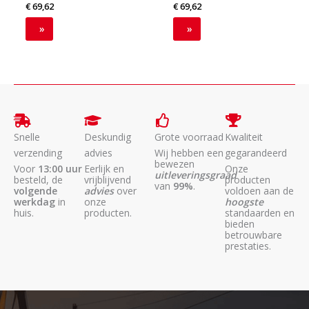
€
69,62
€
69,62
»
»
Snelle
Deskundig
Grote voorraad
Kwaliteit
verzending
advies
Wij hebben een
gegarandeerd
bewezen
Voor
13:00 uur
Eerlijk en
Onze
uitleveringsgraad
besteld, de
vrijblijvend
producten
van
99%
.
volgende
advies
over
voldoen aan de
werkdag
in
onze
hoogste
huis.
producten.
standaarden en
bieden
betrouwbare
prestaties.