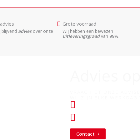
advies
Grote voorraad
ijblijvend
advies
over onze
Wij hebben een bewezen
uitleveringsgraad
van
99%
.
Advies o
VRAAG HET ONZE ADVI
WIJ ZIJN ELKE WERKDAG
+31 (0) 182 760028
KLANTENSERVICE@
Contact