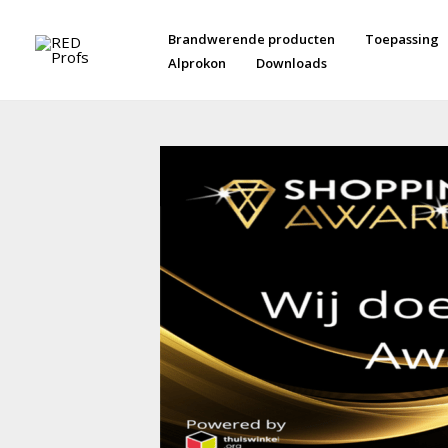
Ga
naar
Brandwerende producten
Toepassing
de
Alprokon
Downloads
inhoud