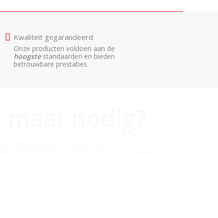
Kwaliteit gegarandeerd
Onze producten voldoen aan de
hoogste
standaarden en bieden
betrouwbare prestaties.
p maat nodig?
SEUR BRANDWERENDHEID
 VAN 07:30 TOT 17:00 BESCHIKBAAR
REDPROFS.COM