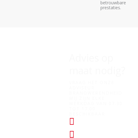
betrouwbare
prestaties.
Advies op
maat nodig?
VRAAG HET ONZE
ADVISEUR
BRANDWERENDHEID
WIJ ZIJN ELKE
WERKDAG VAN 07:30
TOT 17:00
BESCHIKBAAR
+31 (0) 182
760028
KLANTENSERVICE@