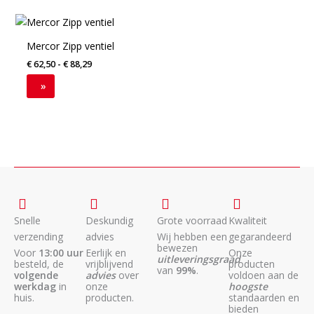
kan
kan
Prijsklasse:
gekozen
gekozen
Dit
€ 62,50
worden
worden
product
tot
Mercor Zipp ventiel
op
op
€ 88,29
heeft
€
62,50
-
€
88,29
de
de
meerdere
productpagina
productpagina
variaties.
»
Deze
optie
kan
gekozen
worden
op
de
productpagina
Snelle
Deskundig
Grote voorraad
Kwaliteit
verzending
advies
Wij hebben een
gegarandeerd
bewezen
Voor
13:00 uur
Eerlijk en
Onze
uitleveringsgraad
besteld, de
vrijblijvend
producten
van
99%
.
volgende
advies
over
voldoen aan de
werkdag
in
onze
hoogste
huis.
producten.
standaarden en
bieden