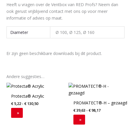
Heeft u vragen over de Ventbox van RED Profs? Neem dan
ook gerust vrijblijvend contact met ons op voor meer
informatie of advies op maat.
Diameter
Ø 100, Ø 125, Ø 160
Er zijn geen beschikbare downloads bij dit product.
Andere suggesties…
Prijsklasse:
Dit
Dit
€ 5,22
product
product
tot
Protecta® Acrylic
€ 130,50
heeft
heeft
PROMATECT®-H – gezaagd
€
5,22
-
€
130,50
meerdere
meerdere
€
39,63
-
€
98,17
variaties.
variaties.
»
Deze
Deze
»
optie
optie