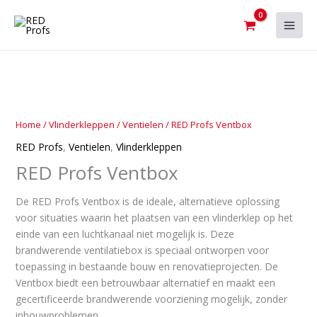
Ga
naar
de
inhoud
RED
Profs
Ventbox
Home
/
Vlinderkleppen
/
Ventielen
/ RED Profs Ventbox
aantal
RED Profs
,
Ventielen
,
Vlinderkleppen
RED Profs Ventbox
De RED Profs Ventbox is de ideale, alternatieve oplossing
voor situaties waarin het plaatsen van een vlinderklep op het
einde van een luchtkanaal niet mogelijk is. Deze
brandwerende ventilatiebox is speciaal ontworpen voor
toepassing in bestaande bouw en renovatieprojecten. De
Ventbox biedt een betrouwbaar alternatief en maakt een
gecertificeerde brandwerende voorziening mogelijk, zonder
inbouwproblemen.