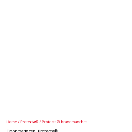
Home
/
Protecta®
/ Protecta® brandmanchet
Doorvoeringen
,
Protecta®