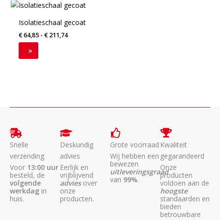
Prijsklasse:
kan
kan
Dit
€ 64,85
gekozen
gekozen
product
tot
Isolatieschaal gecoat
worden
worden
€ 211,74
heeft
€
64,85
-
€
211,74
op
op
meerdere
de
de
variaties.
»
productpagina
productpagina
Deze
optie
kan
gekozen
worden
op
de
productpagina
Snelle
Deskundig
Grote voorraad
Kwaliteit
verzending
advies
Wij hebben een
gegarandeerd
bewezen
Voor
13:00 uur
Eerlijk en
Onze
uitleveringsgraad
besteld, de
vrijblijvend
producten
van
99%
.
volgende
advies
over
voldoen aan de
werkdag
in
onze
hoogste
huis.
producten.
standaarden en
bieden
betrouwbare