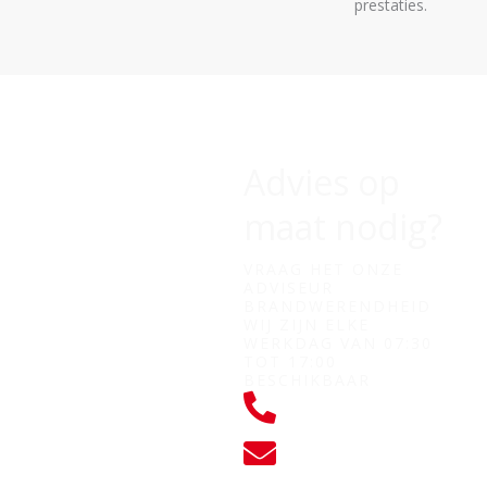
prestaties.
Advies op
maat nodig?
VRAAG HET ONZE
ADVISEUR
BRANDWERENDHEID
WIJ ZIJN ELKE
WERKDAG VAN 07:30
TOT 17:00
BESCHIKBAAR
+31 (0) 182
760028
KLANTENSERVICE@