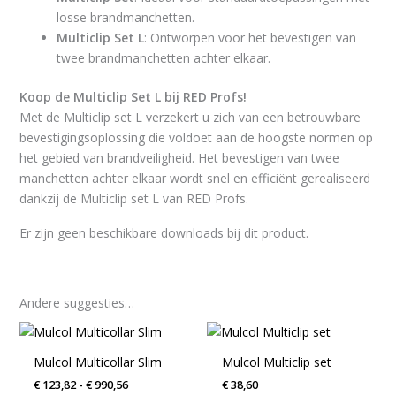
losse brandmanchetten.
Multiclip Set L
: Ontworpen voor het bevestigen van
twee brandmanchetten achter elkaar.
Koop de Multiclip Set L bij RED Profs!
Met de Multiclip set L verzekert u zich van een betrouwbare
bevestigingsoplossing die voldoet aan de hoogste normen op
het gebied van brandveiligheid. Het bevestigen van twee
manchetten achter elkaar wordt snel en efficiënt gerealiseerd
dankzij de Multiclip set L van RED Profs.
Er zijn geen beschikbare downloads bij dit product.
Andere suggesties…
Prijsklasse:
Dit
€ 123,82
product
tot
Mulcol Multicollar Slim
Mulcol Multiclip set
€ 990,56
heeft
€
123,82
-
€
990,56
€
38,60
meerdere