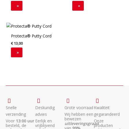
variaties.
»
»
Deze
optie
kan
gekozen
Protecta® Putty Cord
worden
€
13,00
op
de
»
productpagina
Snelle
Deskundig
Grote voorraad
Kwaliteit
verzending
advies
Wij hebben een
gegarandeerd
bewezen
Voor
13:00 uur
Eerlijk en
Onze
uitleveringsgraad
besteld, de
vrijblijvend
producten
van
99%
.