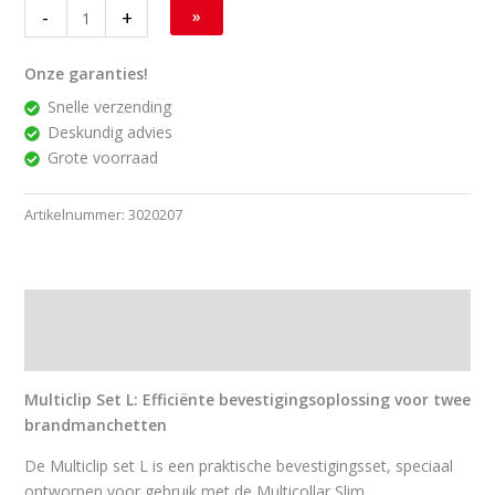
-
+
»
Onze garanties!
Snelle verzending
Deskundig advies
Grote voorraad
Artikelnummer:
3020207
Beschrijving
Downloads
Multiclip Set L: Efficiënte bevestigingsoplossing voor twee
brandmanchetten
De Multiclip set L is een praktische bevestigingsset, speciaal
ontworpen voor gebruik met de Multicollar Slim